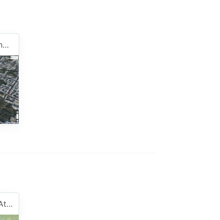
Demo - 3D building with holes
Demo - Elevation Profile Atlantic Ocean