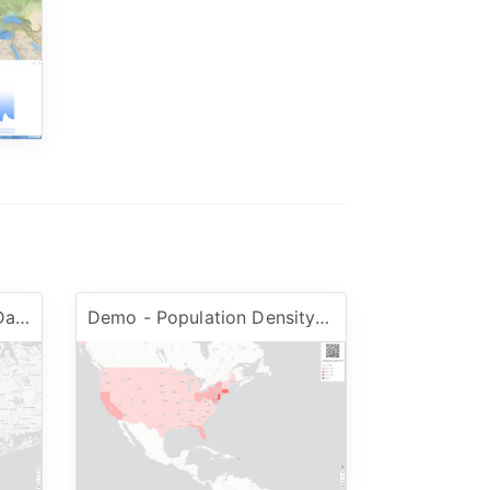
Demo - NY Postal Code Dataset
Demo - Population Density Dataset