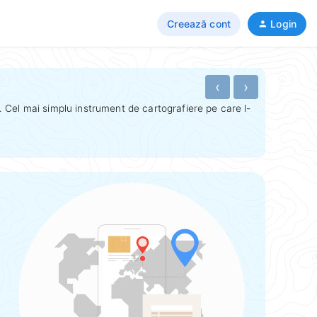
Creează cont
Login
‹
›
Cel mai simplu instrument de cartografiere pe care l-
Mă ajută s
izodistan
→ Distrib