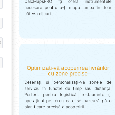
CalcMapsPRO îți oferă instrumentele
necesare pentru a-ți mapa lumea în doar
câteva clicuri.
Optimizați-vă acoperirea livrărilor
cu zone precise
Desenați și personalizați-vă zonele de
serviciu în funcție de timp sau distanță.
Perfect pentru logistică, restaurante și
operațiuni pe teren care se bazează på o
planificare precisă a acoperirii.