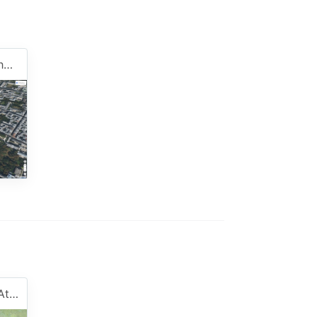
Demo - 3D building with holes
Demo - Elevation Profile Atlantic Ocean