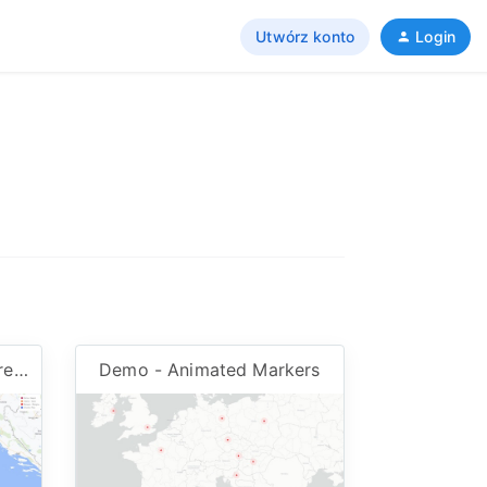
Utwórz konto
Login
Demo - Multiple Route Directions
Demo - Animated Markers