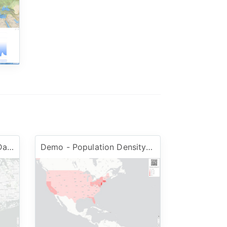
Demo - NY Postal Code Dataset
Demo - Population Density Dataset