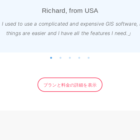
Richard, from USA
tool, I used to use a complicated and expensive GIS softwar
things are easier and I have all the features I need.
プランと料金の詳細を表示