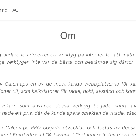
ning
FAQ
Om
grundare letade efter ett verktyg på internet för att mäta 
iga verktygen inte var de bästa och bestämde sig därför
v Calcmaps en av de mest kända webbplatserna för kar
oner till, som kalkylatorer för radie, höjd, avstånd och koor
esökare som använde dessa verktyg började några
 hade ett pris, där de kunde spara objekten de ritade, såso
om Calcmaps PRO började utvecklas och testas av dess
retaget Emptydrops LDA baserat i Portugal och den första v