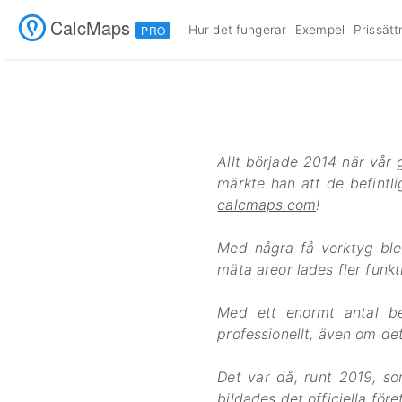
CalcMaps
Hur det fungerar
Exempel
Prissätt
PRO
Allt började 2014 när vår 
märkte han att de befintl
calcmaps.com
!
Med några få verktyg ble
mäta areor lades fler funkti
Med ett enormt antal b
professionellt, även om det
Det var då, runt 2019, s
bildades det officiella fö