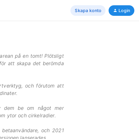
Skapa konto
Login
arean på en tomt! Plötsligt
 för att skapa det berömda
tverktyg, och förutom att
dinater.
 av dem be om något mer
m ytor och cirkelradier.
a betaanvändare, och 2021
ersionen lanserades.